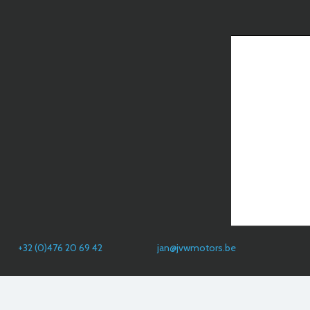
+32 (0)476 20 69 42
jan@jvwmotors.be