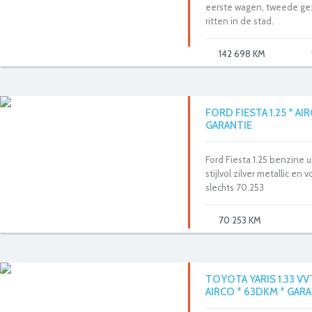
eerste wagen, tweede gez
ritten in de stad.
142 698 KM
FORD FIESTA 1.25 * AI
GARANTIE
Ford Fiesta 1.25 benzine u
stijlvol zilver metallic e
slechts 70.253
70 253 KM
TOYOTA YARIS 1.33 VV
AIRCO * 63DKM * GAR