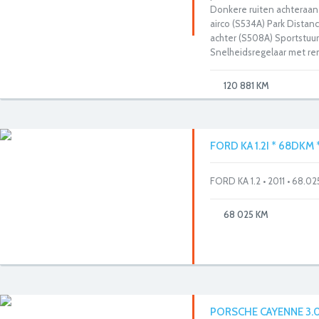
Donkere ruiten achteraa
airco (S534A) Park Distan
achter (S508A) Sportstuur
Snelheidsregelaar met re
120 881 KM
FORD KA 1.2I * 68DKM 
FORD KA 1.2 • 2011 • 68.
68 025 KM
PORSCHE CAYENNE 3.