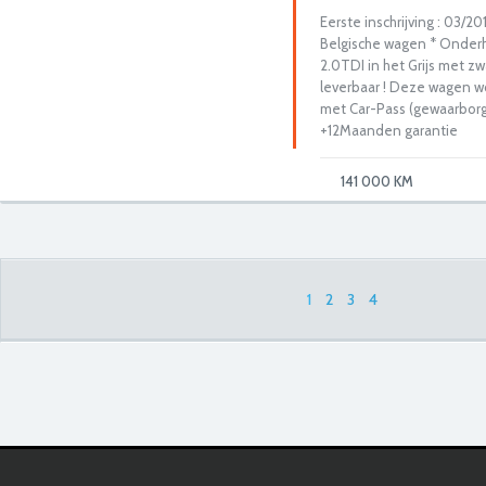
Eerste inschrijving : 03/2
Belgische wagen * Onder
2.0TDI in het Grijs met zwa
leverbaar ! Deze wagen wo
met Car-Pass (gewaarbor
+12Maanden garantie
141 000 KM
1
2
3
4