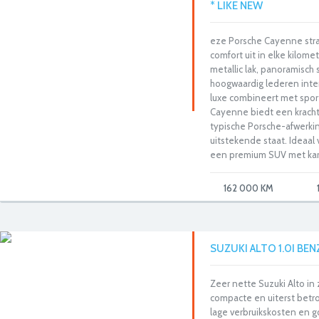
* LIKE NEW
eze Porsche Cayenne straa
comfort uit in elke kilomet
metallic lak, panoramisch 
hoogwaardig lederen inter
luxe combineert met sport
Cayenne biedt een krachti
typische Porsche-afwerking
uitstekende staat. Ideaal 
een premium SUV met karak
162 000 KM
SUZUKI ALTO 1.0I BEN
Zeer nette Suzuki Alto in 
compacte en uiterst bet
lage verbruikskosten en g