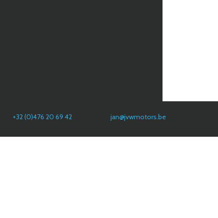
+32 (0)476 20 69 42
jan@jvwmotors.be