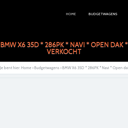
HOME
BUDGETWAGENS
BMW X6 35D * 286PK * NAVI * OPEN DAK *
VERKOCHT
Je bent hier:
Home
›
Budgetwagens
› BMW X6 35D * 286PK * Navi * Open dak