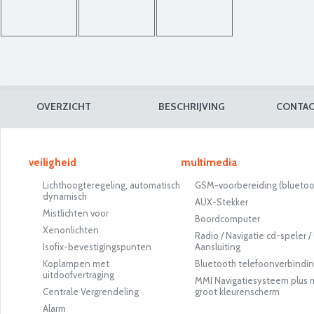
OVERZICHT
BESCHRIJVING
CONTAC
veiligheid
multimedia
Lichthoogteregeling, automatisch
GSM-voorbereiding (bluetoo
dynamisch
AUX-Stekker
Mistlichten voor
Boordcomputer
Xenonlichten
Radio / Navigatie cd-speler 
Isofix-bevestigingspunten
Aansluiting
Koplampen met
Bluetooth telefoonverbindi
uitdoofvertraging
MMI Navigatiesysteem plus 
Centrale Vergrendeling
groot kleurenscherm
Alarm